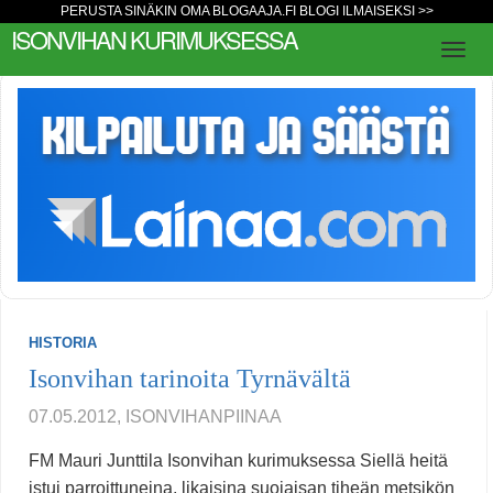
PERUSTA SINÄKIN OMA BLOGAAJA.FI BLOGI ILMAISEKSI >>
ISONVIHAN KURIMUKSESSA
HISTORIA
Isonvihan tarinoita Tyrnävältä
07.05.2012, ISONVIHANPIINAA
FM Mauri Junttila Isonvihan kurimuksessa Siellä heitä
istui parroittuneina, likaisina suojaisan tiheän metsikön