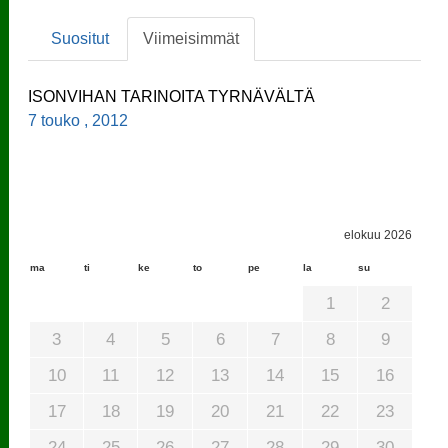
Suositut
Viimeisimmät
ISONVIHAN TARINOITA TYRNÄVÄLTÄ
7 touko , 2012
elokuu 2026
ma
ti
ke
to
pe
la
su
1
2
3
4
5
6
7
8
9
10
11
12
13
14
15
16
17
18
19
20
21
22
23
24
25
26
27
28
29
30