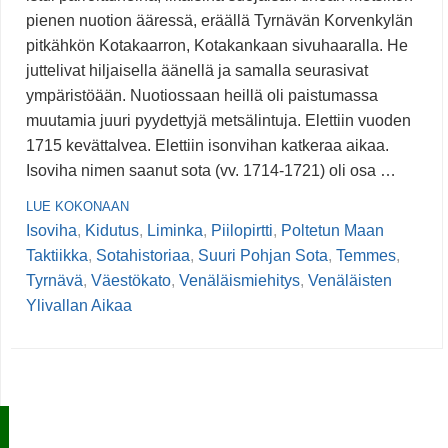
pienen nuotion ääressä, eräällä Tyrnävän Korvenkylän
pitkähkön Kotakaarron, Kotakankaan sivuhaaralla. He
juttelivat hiljaisella äänellä ja samalla seurasivat
ympäristöään. Nuotiossaan heillä oli paistumassa
muutamia juuri pyydettyjä metsälintuja. Elettiin vuoden
1715 kevättalvea. Elettiin isonvihan katkeraa aikaa.
Isoviha nimen saanut sota (vv. 1714-1721) oli osa …
LUE KOKONAAN
Isoviha
,
Kidutus
,
Liminka
,
Piilopirtti
,
Poltetun Maan
Taktiikka
,
Sotahistoriaa
,
Suuri Pohjan Sota
,
Temmes
,
Tyrnävä
,
Väestökato
,
Venäläismiehitys
,
Venäläisten
Ylivallan Aikaa